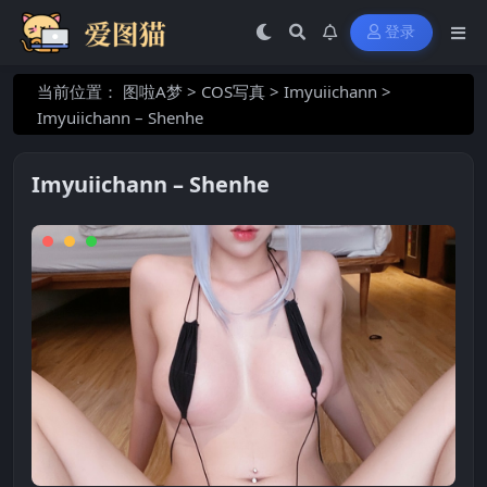
登录
当前位置：
图啦A梦
>
COS写真
>
Imyuiichann
>
Imyuiichann – Shenhe
Imyuiichann – Shenhe