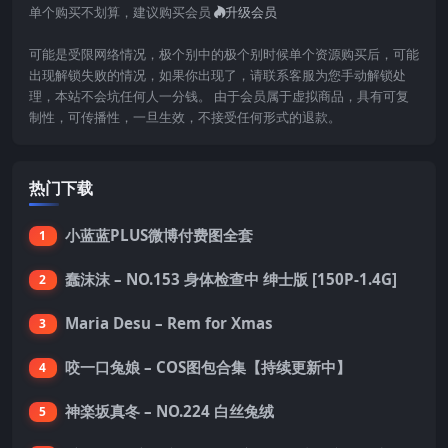
单个购买不划算，建议购买会员
升级会员
可能是受限网络情况，极个别中的极个别时候单个资源购买后，可能
出现解锁失败的情况，如果你出现了，请联系客服为您手动解锁处
理，本站不会坑任何人一分钱。 由于会员属于虚拟商品，具有可复
制性，可传播性，一旦生效，不接受任何形式的退款。
热门下载
小蓝蓝PLUS微博付费图全套
1
蠢沫沫 – NO.153 身体检查中 绅士版 [150P-1.4G]
2
Maria Desu – Rem for Xmas
3
咬一口兔娘 – COS图包合集【持续更新中】
4
神楽坂真冬 – NO.224 白丝兔绒
5