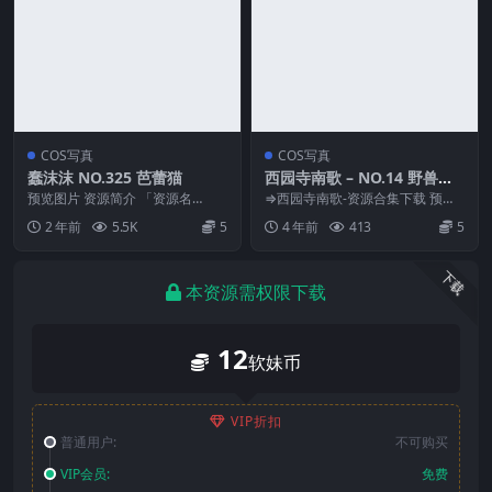
COS写真
COS写真
蠢沫沫 NO.325 芭蕾猫
西园寺南歌 – NO.14 野兽尼
禄[27P-136MB]
预览图片 资源简介 「资源名
⇒西园寺南歌-资源合集下载 预览
称」：蠢沫沫 NO.325 芭蕾猫 [88
图片 资源简介 「资源名称」：西
2 年前
5.5K
5
4 年前
413
5
P-895...
园寺南歌 – N...
下载
本资源需权限下载
12
软妹币
VIP折扣
普通用户:
不可购买
VIP会员:
免费