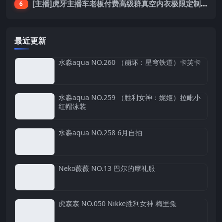
[主播]虎牙主播车老板付费高级群真空内衣极限定制8分19
6
最近更新
水淼aqua NO.260 （崩坏：星穹铁道）卡芙卡
水淼aqua NO.259 （胜利女神：妮姬）拉毗小
红帽泳装
水淼aqua NO.258 6月自拍
Neko薇薇 NO.13 巴尔的摩礼服
虎森森 NO.050 Nikke胜利女神 梅里兔