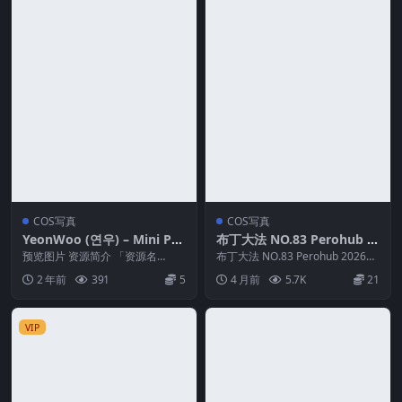
COS写真
COS写真
YeonWoo (연우) – Mini Ph
布丁大法 NO.83 Perohub 2
otobook[18P-122M]
026年01月应援团订阅 (7套)
预览图片 资源简介 「资源名
布丁大法 NO.83 Perohub 2026年
称」：YeonWoo (연우) – Mini Ph
01月应援团订阅 (7套) 资源...
2 年前
391
5
4 月前
5.7K
21
o...
VIP