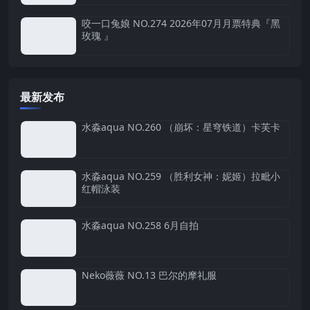
咬一口兔娘 NO.274 2026年07月月票特典『黑
玫瑰 』
最新发布
水淼aqua NO.260 （崩坏：星穹铁道）卡芙卡
水淼aqua NO.259 （胜利女神：妮姬）拉毗小
红帽泳装
水淼aqua NO.258 6月自拍
Neko薇薇 NO.13 巴尔的摩礼服