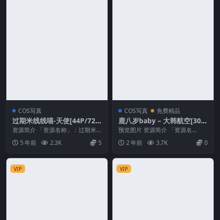
COS写真
COS写真
免费精品
过期米线线喵-天使[44P/72M
鹿八岁baby – 大韩航空[30P
B]
1V-282MB]
资源简介 「资源名称」：过期米
预览图片 资源简介 「资源名
线线喵-天使「资源大小」：72MB
称」：鹿八岁baby – 大韩航空[30
5 年前
2.3K
5
2 年前
3.7K
0
「水印说明」：预...
P1V-28...
VIP
VIP