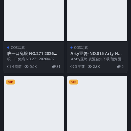
COS写真
COS写真
咬一口兔娘 NO.271 2026年0
Arty亚缇–NO.015 Arty Hua
7月作品『崩坏：星穹铁道-阿
ng – Ereshkigal bunny sui
咬一口兔娘 NO.271 2026年07月
⇒Arty亚缇-资源合集下载 预览图
格莱雅』
作品『崩坏：星穹铁道-阿格莱
t ver. (Fate Grand Order)[2
片 资源简介 「资源名称」：Arty
4 周前
5.0K
31
5 年前
2.8K
5
雅』 资源...
亚缇–N...
1P-55MB]
VIP
VIP