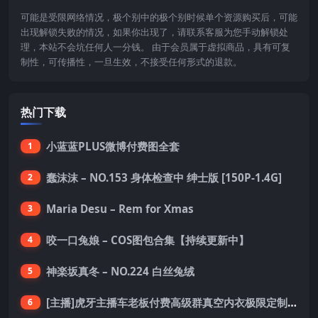
可能是受限网络情况，极个别中的极个别时候单个资源购买后，可能
出现解锁失败的情况，如果你出现了，请联系客服为您手动解锁处
理，本站不会坑任何人一分钱。 由于会员属于虚拟商品，具有可复
制性，可传播性，一旦生效，不接受任何形式的退款。
热门下载
小蓝蓝PLUS微博付费图全套
1
蠢沫沫 – NO.153 身体检查中 绅士版 [150P-1.4G]
2
Maria Desu – Rem for Xmas
3
咬一口兔娘 – COS图包合集【持续更新中】
4
神楽坂真冬 – NO.224 白丝兔绒
5
[主播]虎牙主播车老板付费高级群真空内衣极限定制8分19
6