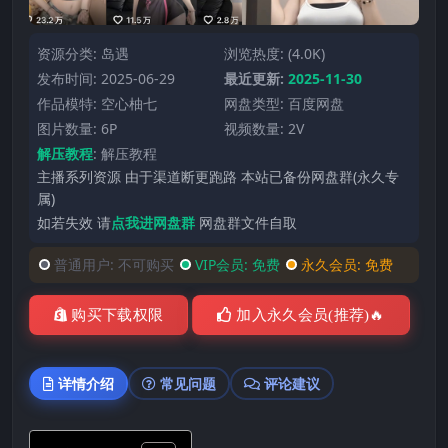
资源分类:
岛遇
浏览热度: (4.0K)
发布时间: 2025-06-29
最近更新:
2025-11-30
作品模特:
空心柚七
网盘类型: 百度网盘
图片数量: 6P
视频数量: 2V
解压教程
:
解压教程
主播系列资源 由于渠道断更跑路 本站已备份网盘群(永久专
属)
如若失效 请
点我进网盘群
网盘群文件自取
普通用户:
不可购买
VIP会员:
免费
永久会员:
免费
购买下载权限
加入永久会员(推荐)🔥
详情介绍
常见问题
评论建议