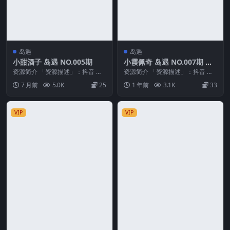
岛遇
岛遇
小甜酒子 岛遇 NO.005期
小霞佩奇 岛遇 NO.007期 最
新至：2025.6.29
资源简介 「资源描述」：抖音 小
资源简介 「资源描述」：抖音 小
甜酒子 岛遇 NO.005期 【39P4V】
霞佩奇 岛遇 NO.007期 【9P1V】
7 月前
5.0K
25
1 年前
3.1K
33
「...
最新至...
VIP
VIP