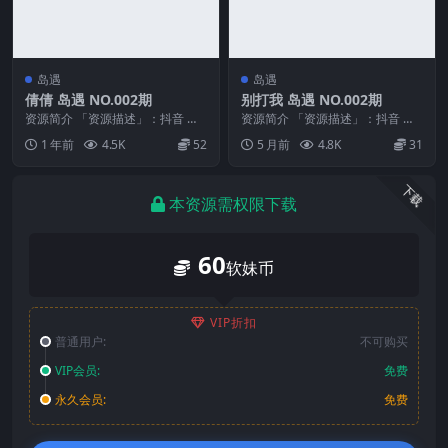
岛遇
岛遇
倩倩 岛遇 NO.002期
别打我 岛遇 NO.002期
资源简介 「资源描述」：抖音 倩
资源简介 「资源描述」：抖音 别
倩 岛遇 NO.002期 【21P10V】
打我 岛遇 NO.002期 【13P1V】
1 年前
4.5K
52
5 月前
4.8K
31
「资...
「资...
下载
本资源需权限下载
60
软妹币
VIP折扣
普通用户:
不可购买
VIP会员:
免费
永久会员:
免费