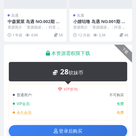
岛遇
岛遇
中森紫菜 岛遇 NO.002期 最
小婧咕噜 岛遇 NO.001期 最
新至：2025.6.9
新至：2025.8.18
资源简介 「资源描述」：抖音 中
资源简介 「资源描述」：抖音 小
森紫菜 岛遇 NO.002期 【23V】最
婧咕噜 岛遇 NO.001期 【24P12
1 年前
4.9K
58
12 月前
3.3K
46
新至：...
V】最...
下载
本资源需权限下载
28
软妹币
VIP折扣
普通用户:
不可购买
VIP会员:
免费
永久会员:
免费
登录后购买