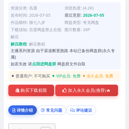
资源分类:
岛遇
浏览热度: (4.2K)
发布时间: 2026-07-05
最近更新:
2026-07-05
作品模特:
猫七八岁
网盘类型: 夸克网盘
下载须知: 百度网盘禁止在线
图片数量: 26P
解压
解压教程
:
解压教程
主播系列资源 由于渠道断更跑路 本站已备份网盘群(永久专
属)
如若失效 请
点我进网盘群
网盘群文件自取
普通用户:
不可购买
VIP会员:
免费
永久会员:
免费
购买下载权限
加入永久会员(推荐)🔥
详情介绍
常见问题
评论建议