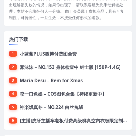
出现解锁失败的情况，如果你出现了，请联系客服为您手动解锁处
理，本站不会坑任何人一分钱。 由于会员属于虚拟商品，具有可复
制性，可传播性，一旦生效，不接受任何形式的退款。
热门下载
小蓝蓝PLUS微博付费图全套
1
蠢沫沫 – NO.153 身体检查中 绅士版 [150P-1.4G]
2
Maria Desu – Rem for Xmas
3
咬一口兔娘 – COS图包合集【持续更新中】
4
神楽坂真冬 – NO.224 白丝兔绒
5
[主播]虎牙主播车老板付费高级群真空内衣极限定制8分19
6