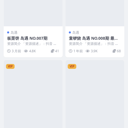
岛遇
岛遇
板栗饼 岛遇 NO.007期
童锣烧 岛遇 NO.008期 最新
至：2025.8.3
资源简介 「资源描述」：抖音 板
资源简介 「资源描述」：抖音 童
栗饼 岛遇 NO.007期 【32P】
锣烧 岛遇 NO.008期 【1P5V】最
3 月前
4.8K
41
1 年前
3.9K
68
「资源名...
新至：...
VIP
VIP