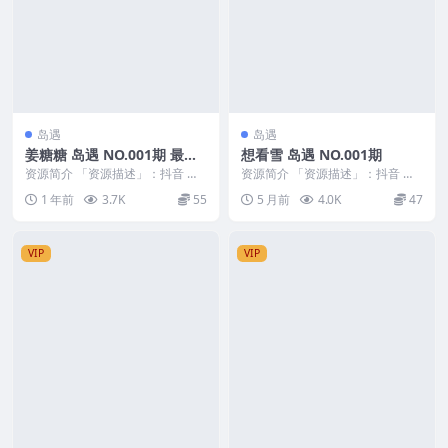
岛遇
岛遇
姜糖糖 岛遇 NO.001期 最新
想看雪 岛遇 NO.001期
至：2025.6.21
资源简介 「资源描述」：抖音 姜
资源简介 「资源描述」：抖音 想
糖糖 岛遇 NO.001期 【4P15V】最
看雪 岛遇 NO.001期 【6P14V】
1 年前
3.7K
55
5 月前
4.0K
47
新至...
「资...
VIP
VIP