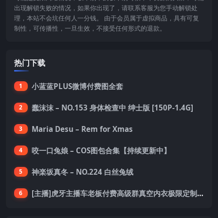
出现解锁失败的情况，如果你出现了，请联系客服为您手动解锁处
理，本站不会坑任何人一分钱。 由于会员属于虚拟商品，具有可复
制性，可传播性，一旦生效，不接受任何形式的退款。
热门下载
小蓝蓝PLUS微博付费图全套
1
蠢沫沫 – NO.153 身体检查中 绅士版 [150P-1.4G]
2
Maria Desu – Rem for Xmas
3
咬一口兔娘 – COS图包合集【持续更新中】
4
神楽坂真冬 – NO.224 白丝兔绒
5
[主播]虎牙主播车老板付费高级群真空内衣极限定制8分19
6