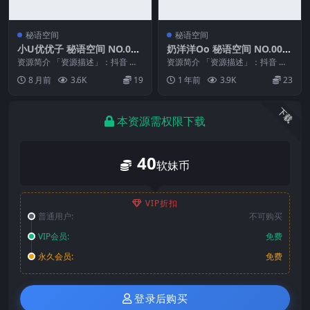
秘语空间
秘语空间
小U优优子 秘语空间 NO.034
奶洋洋Oo 秘语空间 NO.003
期 最新至：2025.11.20
期
资源简介 「资源描述」：抖音 小u
资源简介 「资源描述」：抖音 奶
优优子 秘语空间 NO.034期 【12P
洋洋Oo 秘语空间 NO.003期 【21
8 月前
3.6K
19
1 年前
3.9K
23
3V...
P7V...
下载
本资源需权限下载
40
软妹币
VIP折扣
普通用户:
不可购买
VIP会员:
免费
永久会员:
免费
登录后购买