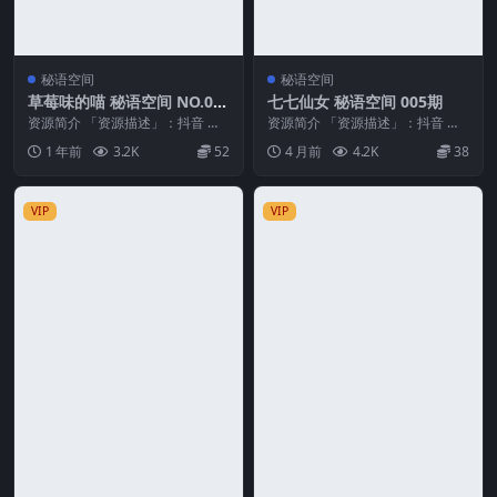
秘语空间
秘语空间
草莓味的喵 秘语空间 NO.00
七七仙女 秘语空间 005期
1期 最新至：2025.6.2
资源简介 「资源描述」：抖音 草
资源简介 「资源描述」：抖音 七
莓味的喵 秘语空间 NO.001期 【1
七仙女 秘语空间 005期 【22P】
1 年前
3.2K
52
4 月前
4.2K
38
4P1V...
「资源名...
VIP
VIP