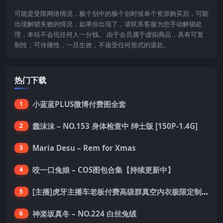
可能是受限网络情况，极个别中的极个别时候单个资源购买后，可能
出现解锁失败的情况，如果你出现了，请联系客服为您手动解锁处
理，本站不会坑任何人一分钱。 由于会员属于虚拟商品，具有可复
制性，可传播性，一旦生效，不接受任何形式的退款。
热门下载
小蓝蓝PLUS微博付费图全套
1
蠢沫沫 – NO.153 身体检查中 绅士版 [150P-1.4G]
2
Maria Desu – Rem for Xmas
3
咬一口兔娘 – COS图包合集【持续更新中】
4
[主播]虎牙主播车老板付费高级群真空内衣极限定制8分19
5
神楽坂真冬 – NO.224 白丝兔绒
6