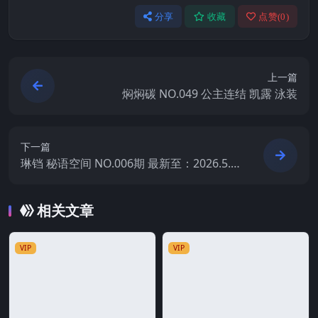
分享
收藏
点赞(
0
)
上一篇
焖焖碳 NO.049 公主连结 凯露 泳装
下一篇
琳铛 秘语空间 NO.006期 最新至：2026.5.1
5
相关文章
VIP
VIP