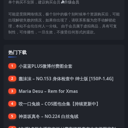
单个购买不划算，建议购买会员
升级会员
可能是受限网络情况，极个别中的极个别时候单个资源购买后，可能
出现解锁失败的情况，如果你出现了，请联系客服为您手动解锁处
理，本站不会坑任何人一分钱。 由于会员属于虚拟商品，具有可复
制性，可传播性，一旦生效，不接受任何形式的退款。
热门下载
小蓝蓝PLUS微博付费图全套
1
蠢沫沫 – NO.153 身体检查中 绅士版 [150P-1.4G]
2
Maria Desu – Rem for Xmas
3
咬一口兔娘 – COS图包合集【持续更新中】
4
神楽坂真冬 – NO.224 白丝兔绒
5