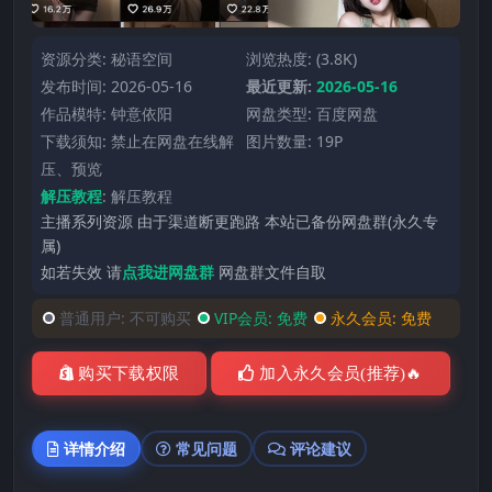
资源分类:
秘语空间
浏览热度: (3.8K)
发布时间: 2026-05-16
最近更新:
2026-05-16
作品模特:
钟意依阳
网盘类型: 百度网盘
下载须知: 禁止在网盘在线解
图片数量: 19P
压、预览
解压教程
:
解压教程
主播系列资源 由于渠道断更跑路 本站已备份网盘群(永久专
属)
如若失效 请
点我进网盘群
网盘群文件自取
普通用户:
不可购买
VIP会员:
免费
永久会员:
免费
购买下载权限
加入永久会员(推荐)🔥
详情介绍
常见问题
评论建议