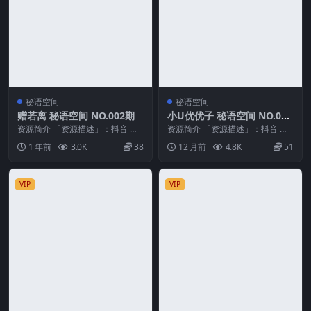
秘语空间
秘语空间
赠若离 秘语空间 NO.002期
小U优优子 秘语空间 NO.020
期 最新至：2025.8.13
资源简介 「资源描述」：抖音 赠
资源简介 「资源描述」：抖音 小u
若离 秘语空间 NO.002期 【20P4
优优子 秘语空间 NO.020期 【17P
1 年前
3.0K
38
12 月前
4.8K
51
V】 ...
8V...
VIP
VIP