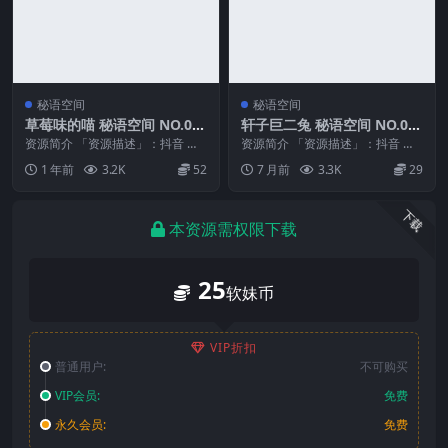
秘语空间
秘语空间
草莓味的喵 秘语空间 NO.00
轩子巨二兔 秘语空间 NO.01
1期 最新至：2025.6.2
4期 最新至：2026.1.9
资源简介 「资源描述」：抖音 草
资源简介 「资源描述」：抖音 轩
莓味的喵 秘语空间 NO.001期 【1
子巨二兔 秘语空间 NO.014期 【3
1 年前
3.2K
52
7 月前
3.3K
29
4P1V...
3P】最...
下载
本资源需权限下载
25
软妹币
VIP折扣
普通用户:
不可购买
VIP会员:
免费
永久会员:
免费