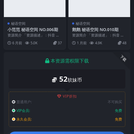
秘语空间
秘语空间
小范范 秘语空间 NO.006期
鹅鹅 秘语空间 NO.010期
资源简介 「资源描述」：抖音 小
资源简介 「资源描述」：抖音 鹅
范范 秘语空间 NO.006期 【3P6
鹅 秘语空间 NO.010期 【29P6V】
6 月前
5.0K
37
1 月前
4.9K
48
V】 「...
「...
下载
本资源需权限下载
52
软妹币
VIP折扣
普通用户:
不可购买
VIP会员:
免费
永久会员:
免费