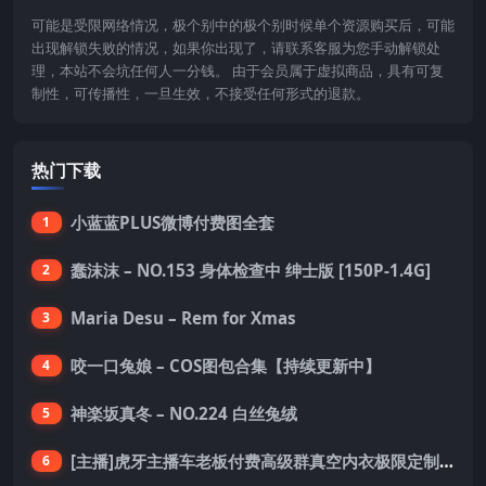
可能是受限网络情况，极个别中的极个别时候单个资源购买后，可能
出现解锁失败的情况，如果你出现了，请联系客服为您手动解锁处
理，本站不会坑任何人一分钱。 由于会员属于虚拟商品，具有可复
制性，可传播性，一旦生效，不接受任何形式的退款。
热门下载
小蓝蓝PLUS微博付费图全套
1
蠢沫沫 – NO.153 身体检查中 绅士版 [150P-1.4G]
2
Maria Desu – Rem for Xmas
3
咬一口兔娘 – COS图包合集【持续更新中】
4
神楽坂真冬 – NO.224 白丝兔绒
5
[主播]虎牙主播车老板付费高级群真空内衣极限定制8分19
6