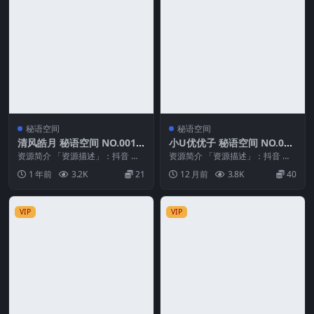
秘语空间
秘语空间
清风皓月 秘语空间 NO.001
小U优优子 秘语空间 NO.002
期 最新至：2025.6.1
期
资源简介 「资源描述」：抖音 清
资源简介 「资源描述」：抖音 小u
风皓月 秘语空间 NO.001期 【9P1
优优子 秘语空间 NO.002期 【10P
1 年前
3.2K
21
12 月前
3.8K
40
V】最...
1V...
VIP
VIP