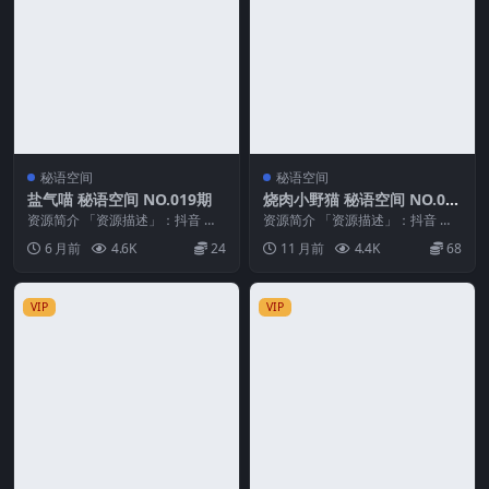
秘语空间
秘语空间
盐气喵 秘语空间 NO.019期
烧肉小野猫 秘语空间 NO.00
2期 最新至：2025.8.21
资源简介 「资源描述」：抖音 盐
资源简介 「资源描述」：抖音 烧
气喵 秘语空间 NO.019期 【21P】
肉小野猫 秘语空间 NO.002期 【4
6 月前
4.6K
24
11 月前
4.4K
68
「资...
V】最新...
VIP
VIP