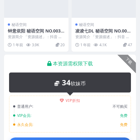
秘语空间
秘语空间
钟意依阳 秘语空间 NO.003
凌凌七DL 秘语空间 NO.001
期
期 最新至：2025.6.2
资源简介 「资源描述」：抖音 钟
资源简介 「资源描述」：抖音 凌
意依阳 秘语空间 NO.003期 【29P
凌七DL 秘语空间 NO.001期 【9P
1 年前
3.9K
20
1 年前
4.1K
47
1V】...
3V】...
下载
本资源需权限下载
34
软妹币
VIP折扣
普通用户:
不可购买
VIP会员:
免费
永久会员:
免费