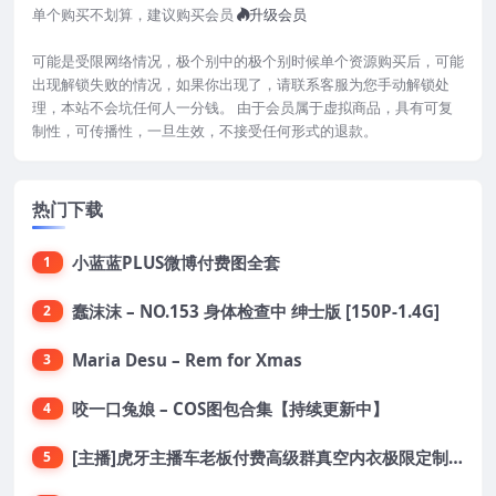
单个购买不划算，建议购买会员
升级会员
可能是受限网络情况，极个别中的极个别时候单个资源购买后，可能
出现解锁失败的情况，如果你出现了，请联系客服为您手动解锁处
理，本站不会坑任何人一分钱。 由于会员属于虚拟商品，具有可复
制性，可传播性，一旦生效，不接受任何形式的退款。
热门下载
小蓝蓝PLUS微博付费图全套
1
蠢沫沫 – NO.153 身体检查中 绅士版 [150P-1.4G]
2
Maria Desu – Rem for Xmas
3
咬一口兔娘 – COS图包合集【持续更新中】
4
[主播]虎牙主播车老板付费高级群真空内衣极限定制8分19
5