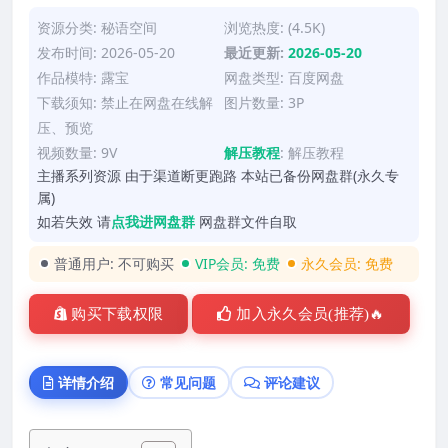
资源分类:
秘语空间
浏览热度: (4.5K)
发布时间: 2026-05-20
最近更新:
2026-05-20
作品模特:
露宝
网盘类型: 百度网盘
下载须知: 禁止在网盘在线解
图片数量: 3P
压、预览
视频数量: 9V
解压教程
:
解压教程
主播系列资源 由于渠道断更跑路 本站已备份网盘群(永久专
属)
如若失效 请
点我进网盘群
网盘群文件自取
普通用户:
不可购买
VIP会员:
免费
永久会员:
免费
购买下载权限
加入永久会员(推荐)🔥
详情介绍
常见问题
评论建议