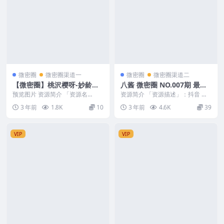
微密圈
微密圈渠道一
微密圈
微密圈渠道二
【微密圈】桃沢樱呀-妙龄黑
八酱 微密圈 NO.007期 最新
丝[27P3V-279MB]
至：2023.11.23
预览图片 资源简介 「资源名
资源简介 「资源描述」：抖音 八
称」：【微密圈】桃沢樱呀-妙龄
酱 微密圈 NO.007期 【5P5V】最
3 年前
1.8K
10
3 年前
4.6K
39
黑丝[27P3V-27...
新至：...
VIP
VIP