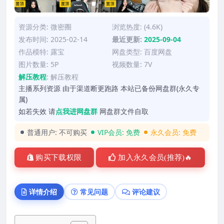
资源分类:
微密圈
浏览热度: (4.6K)
发布时间: 2025-02-14
最近更新:
2025-09-04
作品模特:
露宝
网盘类型: 百度网盘
图片数量: 5P
视频数量: 7V
解压教程
:
解压教程
主播系列资源 由于渠道断更跑路 本站已备份网盘群(永久专
属)
如若失效 请
点我进网盘群
网盘群文件自取
普通用户:
不可购买
VIP会员:
免费
永久会员:
免费
购买下载权限
加入永久会员(推荐)🔥
详情介绍
常见问题
评论建议