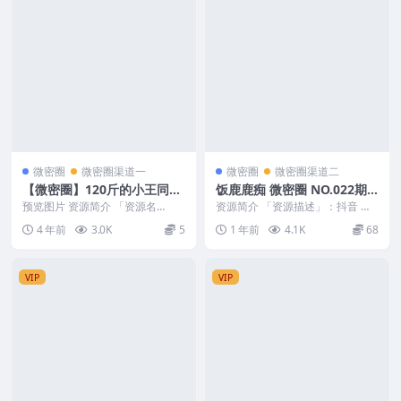
微密圈
微密圈渠道一
微密圈
微密圈渠道二
【微密圈】120斤的小王同学
饭鹿鹿痴 微密圈 NO.022期
[17P8V 265MB]
最新至：2025.2.5
预览图片 资源简介 「资源名
资源简介 「资源描述」：抖音 饭
称」：【微密圈】120斤的小王同
鹿鹿痴 微密圈 NO.022期 【39P2
4 年前
3.0K
5
1 年前
4.1K
68
学 [17P8V 2...
V】最...
VIP
VIP