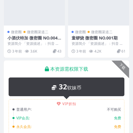
微密圈
微密圈渠道二
微密圈
微密圈渠道二
小酒伏特加 微密圈 NO.004
童锣烧 微密圈 NO.001期
期
资源简介 「资源描述」：抖音 小
资源简介 「资源描述」：抖音 童
酒伏特加 微密圈 NO.004期 【38
锣烧 微密圈 NO.001期 【22P8V】
3 年前
3.6K
43
3 年前
4.2K
61
P】 「...
「...
下载
本资源需权限下载
32
软妹币
VIP折扣
普通用户:
不可购买
VIP会员:
免费
永久会员:
免费