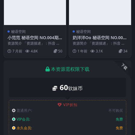
秘语空间
秘语空间
小范范 秘语空间 NO.004期
奶洋洋Oo 秘语空间 NO.002
最新至：2026.1.10
期
资源简介 「资源描述」：抖音 小
资源简介 「资源描述」：抖音 奶
范范 秘语空间 NO.004期 【17P8
洋洋Oo 秘语空间 NO.002期 【29
7 月前
4.8K
50
1 年前
3.1K
34
V】最...
P】 ...
下载
本资源需权限下载
60
软妹币
VIP折扣
普通用户:
不可购买
VIP会员:
免费
永久会员:
免费