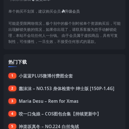
单个购买不划算，建议购买会员
升级会员
可能是受限网络情况，极个别中的极个别时候单个资源购买后，可能
出现解锁失败的情况，如果你出现了，请联系客服为您手动解锁处
理，本站不会坑任何人一分钱。 由于会员属于虚拟商品，具有可复
制性，可传播性，一旦生效，不接受任何形式的退款。
热门下载
小蓝蓝PLUS微博付费图全套
1
蠢沫沫 – NO.153 身体检查中 绅士版 [150P-1.4G]
2
Maria Desu – Rem for Xmas
3
咬一口兔娘 – COS图包合集【持续更新中】
4
神楽坂真冬 – NO.224 白丝兔绒
5