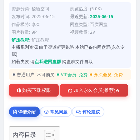
资源分类:
秘语空间
浏览热度: (5.0K)
发布时间: 2025-06-15
最近更新:
2025-06-15
作品模特:
李奎
网盘类型: 百度网盘
图片数量: 9P
视频数量: 2V
解压教程
:
解压教程
主播系列资源 由于渠道断更跑路 本站已备份网盘群(永久专
属)
如若失效 请
点我进网盘群
网盘群文件自取
普通用户:
不可购买
VIP会员:
免费
永久会员:
免费
购买下载权限
加入永久会员(推荐)🔥
详情介绍
常见问题
评论建议
内容目录