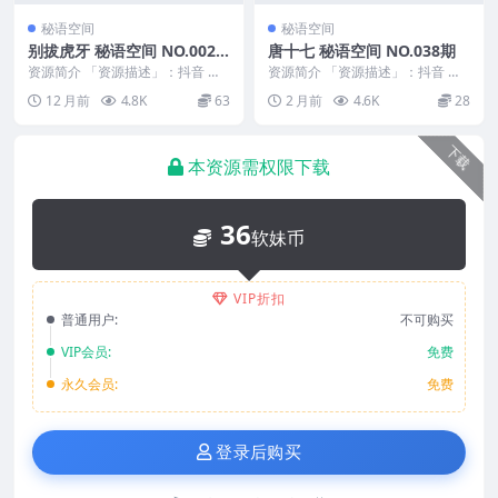
秘语空间
秘语空间
别拔虎牙 秘语空间 NO.002
唐十七 秘语空间 NO.038期
期 最新至：2025.8.18
资源简介 「资源描述」：抖音 别
资源简介 「资源描述」：抖音 唐
拔虎牙 秘语空间 NO.002期 【12
十七 秘语空间 NO.038期 【10P】
12 月前
4.8K
63
2 月前
4.6K
28
P】最新...
「资...
下载
本资源需权限下载
36
软妹币
VIP折扣
普通用户:
不可购买
VIP会员:
免费
永久会员:
免费
登录后购买