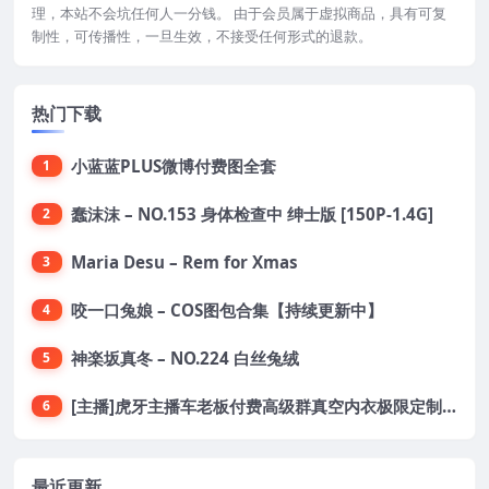
理，本站不会坑任何人一分钱。 由于会员属于虚拟商品，具有可复
制性，可传播性，一旦生效，不接受任何形式的退款。
热门下载
小蓝蓝PLUS微博付费图全套
1
蠢沫沫 – NO.153 身体检查中 绅士版 [150P-1.4G]
2
Maria Desu – Rem for Xmas
3
咬一口兔娘 – COS图包合集【持续更新中】
4
神楽坂真冬 – NO.224 白丝兔绒
5
[主播]虎牙主播车老板付费高级群真空内衣极限定制8分19
6
最近更新