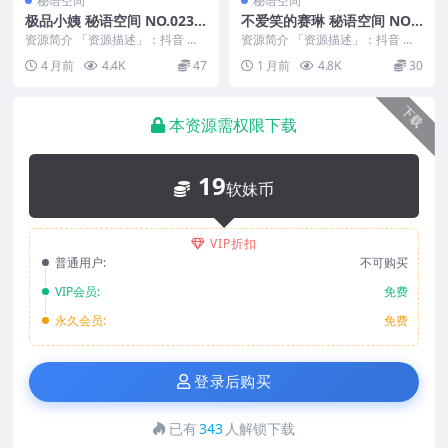
秘语空间
秘语空间
极品小姨 秘语空间 NO.023
不爱笑的赛琳 秘语空间 NO.0
期 最新至：2026.4.3
10期
资源简介 「资源描述」：抖音 极
资源简介 「资源描述」：抖音 不
品小姨 秘语空间 NO.023期 【12P
爱笑的赛琳 秘语空间 NO.010期
4 月前
4.4K
47
1 月前
4.8K
30
2V】...
【25P】...
下载
本资源需权限下载
19
软妹币
VIP折扣
普通用户:
不可购买
VIP会员:
免费
永久会员:
免费
登录后购买
已有
343
人解锁下载