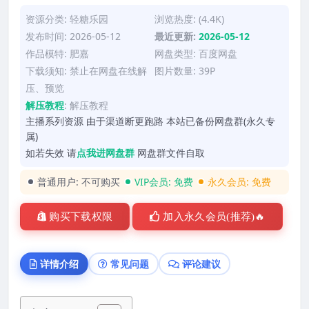
资源分类:
轻糖乐园
浏览热度: (4.4K)
发布时间: 2026-05-12
最近更新:
2026-05-12
作品模特:
肥嘉
网盘类型: 百度网盘
下载须知: 禁止在网盘在线解
图片数量: 39P
压、预览
解压教程
:
解压教程
主播系列资源 由于渠道断更跑路 本站已备份网盘群(永久专
属)
如若失效 请
点我进网盘群
网盘群文件自取
普通用户:
不可购买
VIP会员:
免费
永久会员:
免费
购买下载权限
加入永久会员(推荐)🔥
详情介绍
常见问题
评论建议