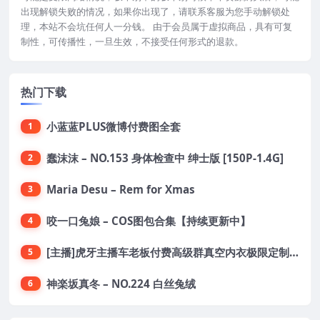
出现解锁失败的情况，如果你出现了，请联系客服为您手动解锁处
理，本站不会坑任何人一分钱。 由于会员属于虚拟商品，具有可复
制性，可传播性，一旦生效，不接受任何形式的退款。
热门下载
小蓝蓝PLUS微博付费图全套
1
蠢沫沫 – NO.153 身体检查中 绅士版 [150P-1.4G]
2
Maria Desu – Rem for Xmas
3
咬一口兔娘 – COS图包合集【持续更新中】
4
[主播]虎牙主播车老板付费高级群真空内衣极限定制8分19
5
神楽坂真冬 – NO.224 白丝兔绒
6