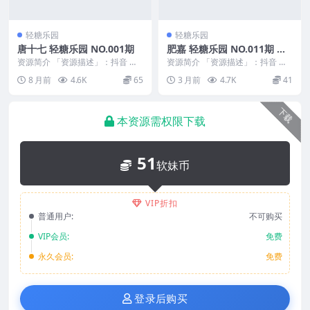
轻糖乐园
轻糖乐园
唐十七 轻糖乐园 NO.001期
肥嘉 轻糖乐园 NO.011期 最
新至：2026.4.24
资源简介 「资源描述」：抖音 唐
资源简介 「资源描述」：抖音 肥
十七 轻糖乐园 NO.001期 【31P】
嘉 轻糖乐园 NO.011期 【37P】最
8 月前
4.6K
65
3 月前
4.7K
41
「资...
新至：...
下载
本资源需权限下载
51
软妹币
VIP折扣
普通用户:
不可购买
VIP会员:
免费
永久会员:
免费
登录后购买