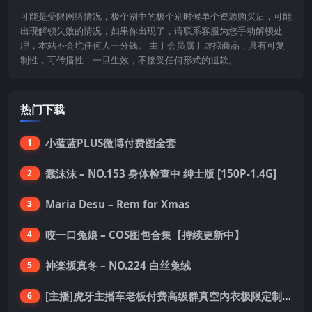
可能是受限网络情况，极个别中的极个别时候单个资源购买后，可能
出现解锁失败的情况，如果你出现了，请联系客服为您手动解锁处
理，本站不会坑任何人一分钱。 由于会员属于虚拟商品，具有可复
制性，可传播性，一旦生效，不接受任何形式的退款。
热门下载
小蓝蓝PLUS微博付费图全套
1
蠢沫沫 – NO.153 身体检查中 绅士版 [150P-1.4G]
2
Maria Desu – Rem for Xmas
3
咬一口兔娘 – COS图包合集【持续更新中】
4
神楽坂真冬 – NO.224 白丝兔绒
5
[主播]虎牙主播车老板付费高级群真空内衣极限定制8分19
6