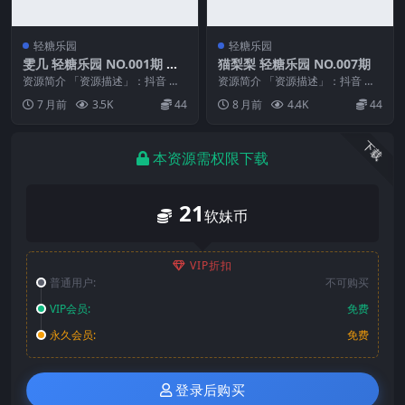
轻糖乐园
轻糖乐园
雯几 轻糖乐园 NO.001期 最
猫梨梨 轻糖乐园 NO.007期
新至：2026.1.14
资源简介 「资源描述」：抖音 雯
资源简介 「资源描述」：抖音 猫
几 轻糖乐园 NO.001期 【14P】最
梨梨 轻糖乐园 NO.007期 【31P】
7 月前
3.5K
44
8 月前
4.4K
44
新至：...
「资...
下载
本资源需权限下载
21
软妹币
VIP折扣
普通用户:
不可购买
VIP会员:
免费
永久会员:
免费
登录后购买