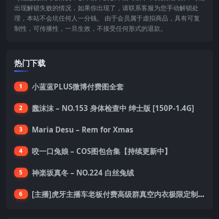
出现解锁失败的情况，如果你出现了，请联系客服为您手动解锁处
理，本站不会坑任何人一分钱。 由于会员属于虚拟商品，具有可复
制性，可传播性，一旦生效，不接受任何形式的退款。
热门下载
小蓝蓝PLUS微博付费图全套
1
蠢沫沫 – NO.153 身体检查中 绅士版 [150P-1.4G]
2
Maria Desu – Rem for Xmas
3
咬一口兔娘 – COS图包合集【持续更新中】
4
神楽坂真冬 – NO.224 白丝兔绒
5
[主播]虎牙主播车老板付费高级群真空内衣极限定制8分19
6