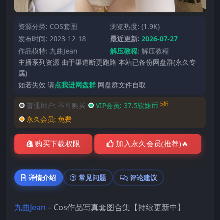
资源分类:
COS套图
浏览热度: (1.9K)
发布时间: 2023-12-18
最近更新:
2026-07-27
作品模特:
九曲Jean
解压教程
:
解压教程
主播系列资源 由于渠道断更跑路 本站已备份网盘群(永久专
属)
如若失效 请
点我进网盘群
网盘群文件自取
5折
普通用户:
不可购买
VIP会员:
37.5软妹币
永久会员:
免费
购买下载权限
加入永久会员(推荐)🔥
详情介绍
常见问题
评论建议
九曲Jean
– Cos作品写真套图合集【持续更新中】