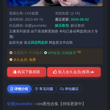
资源分类:
COS套图
浏览热度: (2.1K)
发布时间: 2023-09-16
最近更新:
2026-08-02
作品模特:
幼愛youmeko
解压教程
:
解压教程
主播系列资源 由于渠道断更跑路 本站已备份网盘群(永久专
属)
如若失效 请
点我进网盘群
网盘群文件自取
5折
普通用户:
不可购买
VIP会员:
32软妹币
永久会员:
免费
购买下载权限
加入永久会员(推荐)🔥
详情介绍
常见问题
评论建议
幼愛youmeko
– cos图包合集【持续更新中】