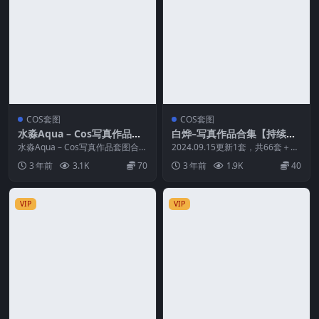
COS套图
COS套图
水淼Aqua – Cos写真作品套
白烨–写真作品合集【持续更
图合集【持续更新中】
新中】
水淼Aqua – Cos写真作品套图合集
2024.09.15更新1套，共66套＋微
【持续更新中】 资源简介 「资源
博图 白烨，COSER，胖纸小姐
3 年前
3.1K
70
3 年前
1.9K
40
名称」：...
姐。 ...
VIP
VIP