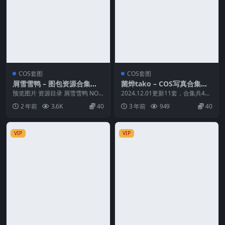
COS套图
COS套图
屑雪雪鸭 – 图包资源合集
菌烨tako – COS写真合集
【持续更新中】
【持续更新中】
预览图片 资源目录 屑雪雪鸭 NO.0
2024.12.01更新11套，合集共41
1 原神 甘雨青花瓷[50P-199MB]...
套 预览图片 资源目录 菌烨tako ...
2 年前
3.6K
40
3 年前
949
40
VIP
VIP