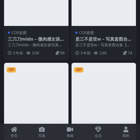
COS套图
COS套图
三刀刀miido – 微肉感女孩写
是三不是世w – 写真套图合集
真套图合集【持续更新中】
【持续更新中】
三刀刀miido – 微肉感女孩写真套
是三不是世w – 写真套图合集【持
图合集【持续更新中】 资源简介
续更新中】 资源简介 「资源名
3 年前
3.0K
86
3 年前
2.6K
74
「资源名称...
称」：是三不是世...
VIP
VIP
首页
写真
视频
会员
我的