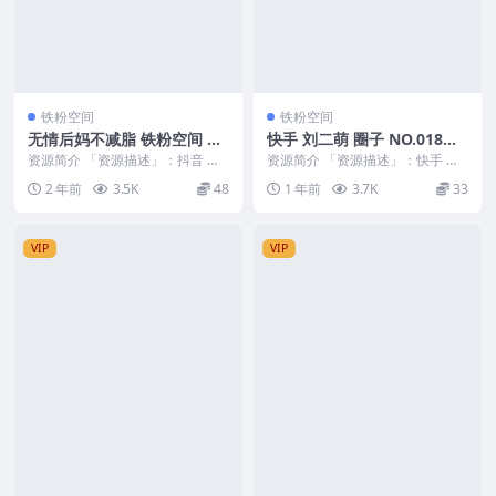
铁粉空间
铁粉空间
无情后妈不减脂 铁粉空间 N
快手 刘二萌 圈子 NO.018期
O.002期
最新至：2025.4.8
资源简介 「资源描述」：抖音 无
资源简介 「资源描述」：快手 刘
情后妈不减脂 铁粉空间 NO.002期
二萌 圈子 NO.018期 【12P】最新
2 年前
3.5K
48
1 年前
3.7K
33
【71P...
至：2...
VIP
VIP