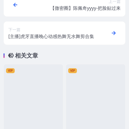
上一篇
【微密圈】陈佩奇yyyy-把脸贴过来
下一篇
[主播]虎牙直播晚心动感热舞无水舞剪合集
相关文章
VIP
VIP