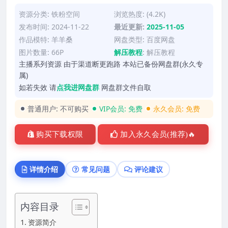
资源分类:
铁粉空间
浏览热度: (4.2K)
发布时间: 2024-11-22
最近更新:
2025-11-05
作品模特:
羊羊桑
网盘类型: 百度网盘
图片数量: 66P
解压教程
:
解压教程
主播系列资源 由于渠道断更跑路 本站已备份网盘群(永久专
属)
如若失效 请
点我进网盘群
网盘群文件自取
普通用户:
不可购买
VIP会员:
免费
永久会员:
免费
购买下载权限
加入永久会员(推荐)🔥
详情介绍
常见问题
评论建议
内容目录
资源简介