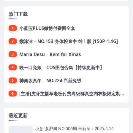
热门下载
小蓝蓝PLUS微博付费图全套
1
蠢沫沫 – NO.153 身体检查中 绅士版 [150P-1.4G]
2
Maria Desu – Rem for Xmas
3
咬一口兔娘 – COS图包合集【持续更新中】
4
神楽坂真冬 – NO.224 白丝兔绒
5
[主播]虎牙主播车老板付费高级群真空内衣极限定制8分19
6
最近更新
小意 微密圈 NO.006期 最新至：2025.4.14