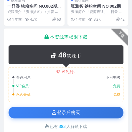
铁粉空间
铁粉空间
一只香 铁粉空间 NO.002期
张雅智 铁粉空间 NO.002期
最新至：2025.2.7
资源简介 「资源描述」：抖音 一
资源简介 「资源描述」：抖音 张
只香 铁粉空间 NO.002期 【13P9
雅智 铁粉空间 NO.002期 【19P】
1 年前
4.7K
63
1 年前
3.2K
42
V】最...
「资...
下载
本资源需权限下载
48
软妹币
VIP折扣
普通用户:
不可购买
VIP会员:
免费
永久会员:
免费
登录后购买
已有
383
人解锁下载