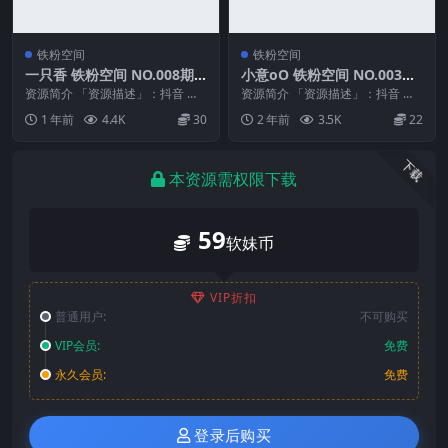
铁粉空间
铁粉空间
一只香 铁粉空间 NO.008期
小意oO 铁粉空间 NO.003期
最新至：2025.2.21
最新至：2024.12.12
资源简介 「资源描述」：抖音 一
资源简介 「资源描述」：抖音 小
只香 铁粉空间 NO.008期 【6P10
意oO 铁粉空间 NO.003期 【52
1 年前
4.4K
30
2 年前
3.5K
22
V】最...
P】最新...
下载
本资源需权限下载
59
软妹币
VIP折扣
普通用户:
不可购买
VIP会员:
免费
永久会员:
免费
登录后购买