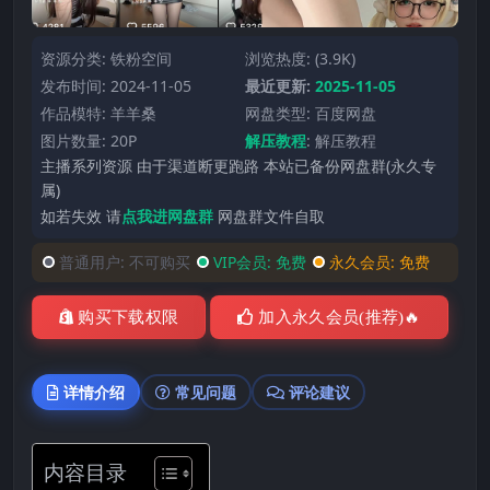
资源分类:
铁粉空间
浏览热度: (3.9K)
发布时间: 2024-11-05
最近更新:
2025-11-05
作品模特:
羊羊桑
网盘类型: 百度网盘
图片数量: 20P
解压教程
:
解压教程
主播系列资源 由于渠道断更跑路 本站已备份网盘群(永久专
属)
如若失效 请
点我进网盘群
网盘群文件自取
普通用户:
不可购买
VIP会员:
免费
永久会员:
免费
购买下载权限
加入永久会员(推荐)🔥
详情介绍
常见问题
评论建议
内容目录