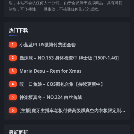
理，本站不会坑任何人一分钱。 由于会员属于虚拟商品，具有可复
制性，可传播性，一旦生效，不接受任何形式的退款。
热门下载
小蓝蓝PLUS微博付费图全套
1
蠢沫沫 – NO.153 身体检查中 绅士版 [150P-1.4G]
2
Maria Desu – Rem for Xmas
3
咬一口兔娘 – COS图包合集【持续更新中】
4
神楽坂真冬 – NO.224 白丝兔绒
5
[主播]虎牙主播车老板付费高级群真空内衣极限定制8分19
6
最近更新