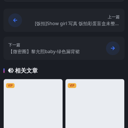
上一篇
[饭拍]Show girl 写真 饭拍彩蛋盲盒未整理
系列合集[ID134751]
下一篇
【微密圈】黎允熙baby-绿色漏背裙
相关文章
VIP
VIP