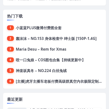
热门下载
小蓝蓝PLUS微博付费图全套
1
蠢沫沫 – NO.153 身体检查中 绅士版 [150P-1.4G]
2
Maria Desu – Rem for Xmas
3
咬一口兔娘 – COS图包合集【持续更新中】
4
神楽坂真冬 – NO.224 白丝兔绒
5
[主播]虎牙主播车老板付费高级群真空内衣极限定制8分19
6
最近更新