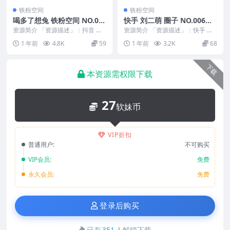
铁粉空间
铁粉空间
喝多了想兔 铁粉空间 NO.00
快手 刘二萌 圈子 NO.006期
4期 最新至：2025.4.9
最新至：2025.2.19
资源简介 「资源描述」：抖音 喝
资源简介 「资源描述」：快手 刘
多了想兔 铁粉空间 NO.004期 【1
二萌 圈子 NO.006期 【18P】最新
1 年前
4.8K
59
1 年前
3.2K
68
0P2V...
至：2...
下载
本资源需权限下载
27
软妹币
VIP折扣
普通用户:
不可购买
VIP会员:
免费
永久会员:
免费
登录后购买
已有
351
人解锁下载