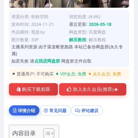
资源分类:
铁粉空间
浏览热度: (4.6K)
发布时间: 2024-11-21
最近更新:
2026-05-18
作品模特:
我是ou
网盘类型: 百度网盘
图片数量: 33P
解压教程
:
解压教程
主播系列资源 由于渠道断更跑路 本站已备份网盘群(永久专
属)
如若失效 请
点我进网盘群
网盘群文件自取
普通用户:
不可购买
VIP会员:
免费
永久会员:
免费
购买下载权限
加入永久会员(推荐)🔥
详情介绍
常见问题
评论建议
内容目录