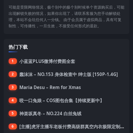
可能是受限网络情况，极个别中的极个别时候单个资源购买后，可能
出现解锁失败的情况，如果你出现了，请联系客服为您手动解锁处
理，本站不会坑任何人一分钱。 由于会员属于虚拟商品，具有可复
制性，可传播性，一旦生效，不接受任何形式的退款。
热门下载
小蓝蓝PLUS微博付费图全套
1
蠢沫沫 – NO.153 身体检查中 绅士版 [150P-1.4G]
2
Maria Desu – Rem for Xmas
3
咬一口兔娘 – COS图包合集【持续更新中】
4
神楽坂真冬 – NO.224 白丝兔绒
5
[主播]虎牙主播车老板付费高级群真空内衣极限定制8分19
6