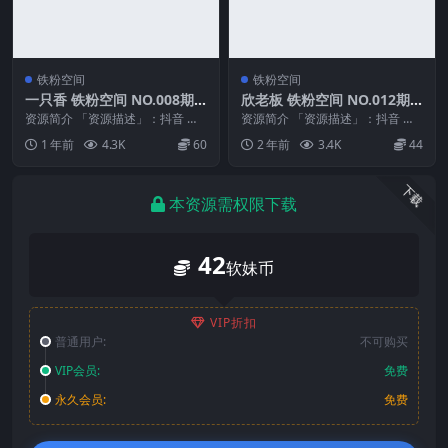
铁粉空间
铁粉空间
一只香 铁粉空间 NO.008期
欣老板 铁粉空间 NO.012期
最新至：2025.2.22
最新至：2025.1.22
资源简介 「资源描述」：抖音 一
资源简介 「资源描述」：抖音 欣
只香 铁粉空间 NO.008期 【6P10
老板 铁粉空间 NO.012期 【19P】
1 年前
4.3K
60
2 年前
3.4K
44
V】最...
最新至...
下载
本资源需权限下载
42
软妹币
VIP折扣
普通用户:
不可购买
VIP会员:
免费
永久会员:
免费