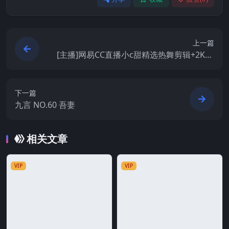
上一篇
[主播]网易CC直播小c甜精选热舞剪辑+2K60
帧竖屏
下一篇
九言 NO.60 吾妻
相关文章
VIP
VIP