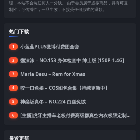
理，本站不会坑任何人一分钱。 由于会员属于虚拟商品，具有可复
制性，可传播性，一旦生效，不接受任何形式的退款。
热门下载
小蓝蓝PLUS微博付费图全套
1
蠢沫沫 – NO.153 身体检查中 绅士版 [150P-1.4G]
2
Maria Desu – Rem for Xmas
3
咬一口兔娘 – COS图包合集【持续更新中】
4
神楽坂真冬 – NO.224 白丝兔绒
5
[主播]虎牙主播车老板付费高级群真空内衣极限定制8分19
6
最近更新