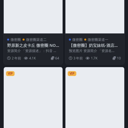
微密圈
微密圈渠道二
微密圈
微密圈渠道一
野原新之皮卡丘 微密圈 NO.0
【微密圈】奶宝妹纸-酒店浴
13期
室大胆放开[55P6V-483M]
资源简介 「资源描述」：抖音 野
预览图片 资源简介 「资源名
原新之皮卡丘 微密圈 NO.013期
称」：【微密圈】奶宝妹纸-酒店
2 年前
4.1K
64
3 年前
1.7K
10
【12P】...
浴室大胆放开[55P6...
VIP
VIP