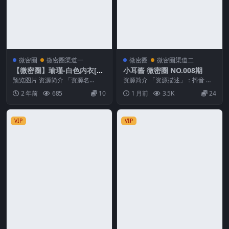
微密圈
微密圈渠道一
微密圈
微密圈渠道二
【微密圈】瑜瑾-白色内衣[15
小耳酱 微密圈 NO.008期
P-23M]
预览图片 资源简介 「资源名
资源简介 「资源描述」：抖音 小
称」：【微密圈】瑜瑾-白色内衣
耳酱 微密圈 NO.008期 【14P1V】
2 年前
685
10
1 月前
3.5K
24
[15P-23M]「版...
「...
VIP
VIP