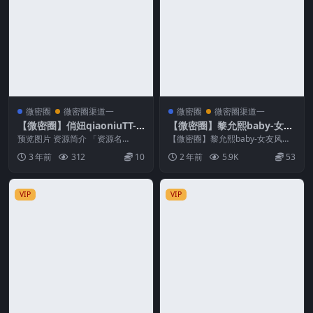
微密圈
微密圈渠道一
微密圈
微密圈渠道一
【微密圈】俏妞qiaoniuTT- 6
【微密圈】黎允熙baby-女友
18付费[36P-118M]
风透视衬衣
预览图片 资源简介 「资源名
【微密圈】黎允熙baby-女友风透
称」：【微密圈】俏妞QiaoniuTT-
视衬衣 资源简介 「资源名称」：
3 年前
312
10
2 年前
5.9K
53
618付费...
【微密圈】黎允...
VIP
VIP