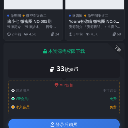
微密圈
微密圈渠道二
微密圈
微密圈渠道二
猪小七 微密圈 NO.005期
Yooni有你喵 微密圈 NO.014
期
资源简介 「资源描述」：抖音 猪
资源简介 「资源描述」：抖音 Yoo
小七 微密圈 NO.005期 【93P13
ni有你喵 微密圈 NO.014期 【15
2 年前
4.6K
24
3 年前
4.5K
68
V】 ...
P...
下载
本资源需权限下载
33
软妹币
VIP折扣
普通用户:
不可购买
VIP会员:
免费
永久会员:
免费
登录后购买