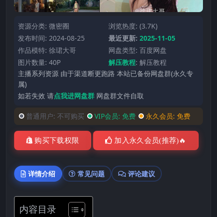
资源分类:
微密圈
浏览热度: (3.7K)
发布时间: 2024-08-25
最近更新:
2025-11-05
作品模特:
徐珺大哥
网盘类型: 百度网盘
图片数量: 40P
解压教程
:
解压教程
主播系列资源 由于渠道断更跑路 本站已备份网盘群(永久专
属)
如若失效 请
点我进网盘群
网盘群文件自取
普通用户:
不可购买
VIP会员:
免费
永久会员:
免费
购买下载权限
加入永久会员(推荐)🔥
详情介绍
常见问题
评论建议
内容目录