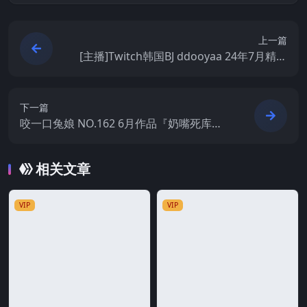
上一篇
[主播]Twitch韩国BJ ddooyaa 24年7月精选
舞蹈合集[20v/6.81G]
下一篇
咬一口兔娘 NO.162 6月作品『奶嘴死库
水』[73P1V-1.57GB]
相关文章
VIP
VIP