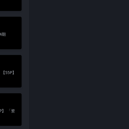
4期
 【55P】
P】 「资