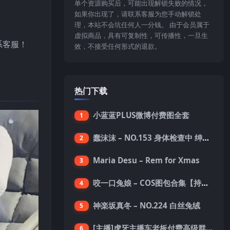
单个资源购买后，可能出现解锁失败的情况，
如果你出现了，请联系客服为您手动解锁处
理，本站不会坑任何人一分钱。 由于会员属于
虚拟商品，具有可复制性，可传播性，一旦生
系客服！
效，不接受任何形式的退款。
热门下载
小蓝蓝PLUS微博付费图全套
1
蠢沫沫 – NO.153 身体检查中 绅士版 [150P-1.4G]
2
Maria Desu – Rem for Xmas
3
咬一口兔娘 – COS图包合集【持续更新中】
4
神楽坂真冬 – NO.224 白丝兔绒
5
[主播]虎牙主播车老板付费高级群真空内衣极限定制8分19
6