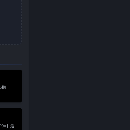
6期
P9V】最