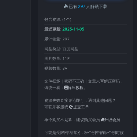
已有
297
人解锁下载
包含资源:
(1个)
最近更新:
2025-11-05
累计销量:
297
网盘类型:
百度网盘
图片数量:
11P
视频数量:
8V
文件损坏 | 密码不正确 | 文章未写解压密码，
请统一看：
解压教程
。
资源失效直接评论即可，遇到其他问题？
可联系客服或
提交工单
单个购买不划算，建议购买会员
升级会员
可能是受限网络情况，极个别中的极个别时候