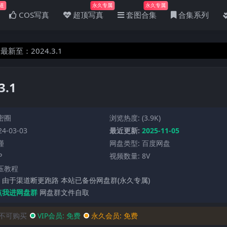
道
永久专属
永久专属
COS写真
超顶写真
套图合集
合集系列
最新至：2024.3.1
.1
密圈
浏览热度: (3.9K)
4-03-03
最近更新:
2025-11-05
瑾
网盘类型: 百度网盘
P
视频数量: 8V
压教程
 由于渠道断更跑路 本站已备份网盘群(永久专属)
点我进网盘群
网盘群文件自取
不可购买
VIP会员:
免费
永久会员:
免费