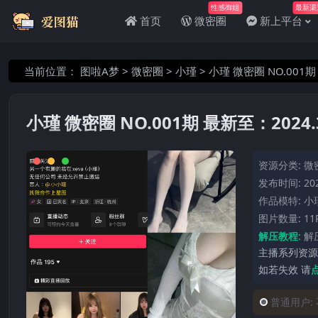
性感御姐
最新渠
首页
微密圈
新上平台
当前位置：
图啦A梦
>
微密圈
>
小瑾
>
小瑾 微密圈 NO.001期 
小瑾 微密圈 NO.001期 最新至：2024.3
资源分类:
微
发布时间: 202
作品模特:
小
图片数量: 11
解压教程
:
解
主播系列资源
如若失效 请
普通用户: