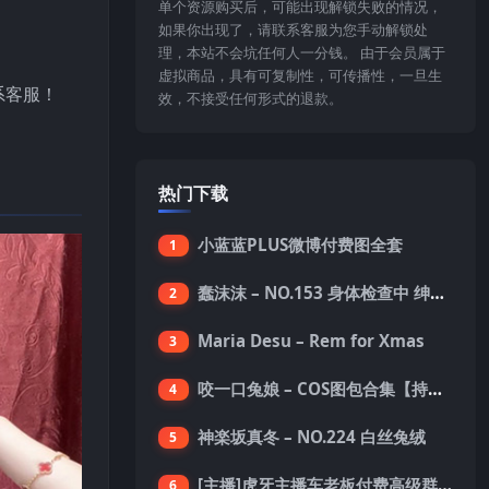
单个资源购买后，可能出现解锁失败的情况，
如果你出现了，请联系客服为您手动解锁处
理，本站不会坑任何人一分钱。 由于会员属于
虚拟商品，具有可复制性，可传播性，一旦生
系客服！
效，不接受任何形式的退款。
热门下载
小蓝蓝PLUS微博付费图全套
1
蠢沫沫 – NO.153 身体检查中 绅士版 [150P-1.4G]
2
Maria Desu – Rem for Xmas
3
咬一口兔娘 – COS图包合集【持续更新中】
4
神楽坂真冬 – NO.224 白丝兔绒
5
[主播]虎牙主播车老板付费高级群真空内衣极限定制8分19
6