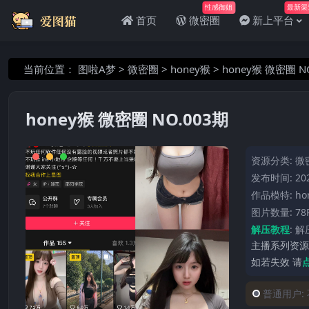
性感御姐
最新渠
首页
微密圈
新上平台
当前位置：
图啦A梦
>
微密圈
>
honey猴
>
honey猴 微密圈 N
honey猴 微密圈 NO.003期
资源分类:
微
发布时间: 202
作品模特:
ho
图片数量: 78
解压教程
:
解
主播系列资源
如若失效 请
普通用户: