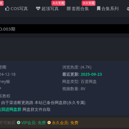
道
永久专属
永久专属
COS写真
超顶写真
套图合集
合集系列
O.003期
密圈
浏览热度: (4.7K)
4-12-18
最近更新:
2025-09-23
ney猴
网盘类型: 百度网盘
P
视频数量: 8V
压教程
 由于渠道断更跑路 本站已备份网盘群(永久专属)
点我进网盘群
网盘群文件自取
不可购买
VIP会员:
免费
永久会员:
免费