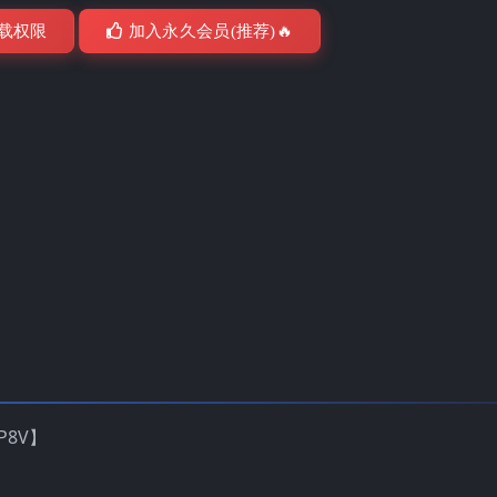
载权限
加入永久会员(推荐)🔥
P8V】