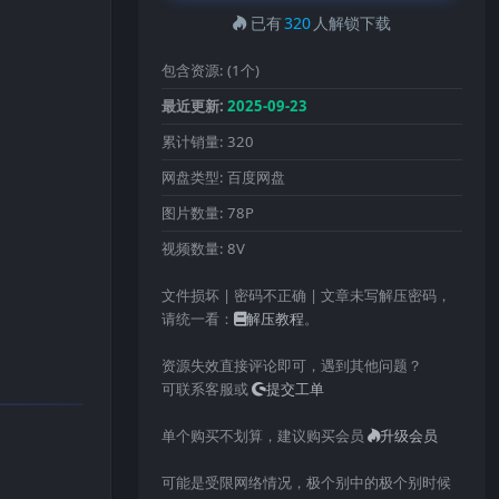
已有
320
人解锁下载
包含资源:
(1个)
最近更新:
2025-09-23
累计销量:
320
网盘类型:
百度网盘
图片数量:
78P
视频数量:
8V
文件损坏 | 密码不正确 | 文章未写解压密码，
请统一看：
解压教程
。
资源失效直接评论即可，遇到其他问题？
可联系客服或
提交工单
单个购买不划算，建议购买会员
升级会员
可能是受限网络情况，极个别中的极个别时候