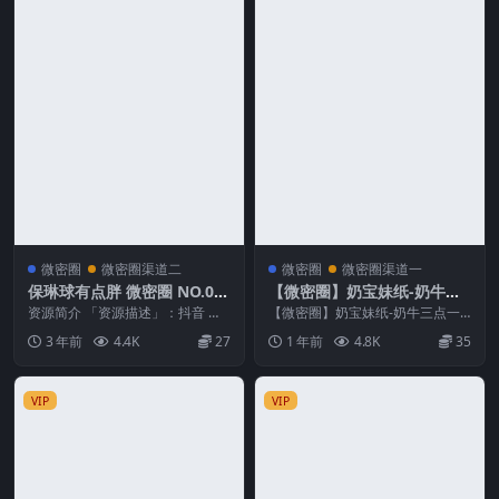
微密圈
微密圈渠道二
微密圈
微密圈渠道一
保琳球有点胖 微密圈 NO.00
【微密圈】奶宝妹纸-奶牛三
9期
点一根线
资源简介 「资源描述」：抖音 保
【微密圈】奶宝妹纸-奶牛三点一
琳球有点胖 微密圈 NO.009期 【1
根线 资源简介 「资源名称」：
3 年前
4.4K
27
1 年前
4.8K
35
7P】 ...
【微密圈】奶宝妹纸-...
VIP
VIP