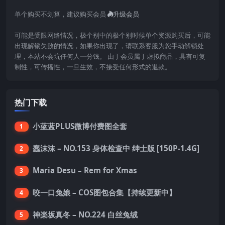
单个购买不划算，建议购买会员
升级会员
可能是受限网络情况，极个别中的极个别时候单个资源购买后，可能
出现解锁失败的情况，如果你出现了，请联系客服为您手动解锁处
理，本站不会坑任何人一分钱。 由于会员属于虚拟商品，具有可复
制性，可传播性，一旦生效，不接受任何形式的退款。
热门下载
小蓝蓝PLUS微博付费图全套
1
蠢沫沫 – NO.153 身体检查中 绅士版 [150P-1.4G]
2
Maria Desu – Rem for Xmas
3
咬一口兔娘 – COS图包合集【持续更新中】
4
神楽坂真冬 – NO.224 白丝兔绒
5