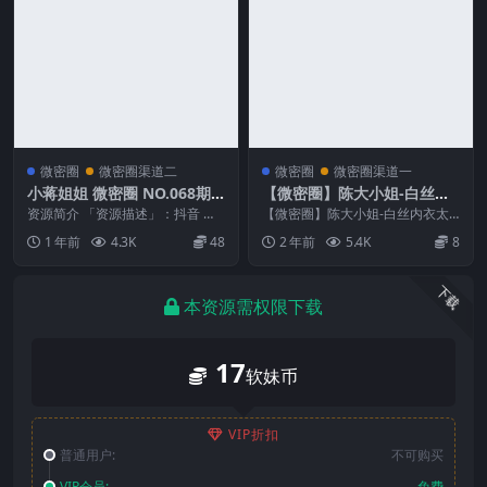
微密圈
微密圈渠道二
微密圈
微密圈渠道一
小蒋姐姐 微密圈 NO.068期
【微密圈】陈大小姐-白丝内
最新至：2025.3.22
衣太性感
资源简介 「资源描述」：抖音 小
【微密圈】陈大小姐-白丝内衣太
蒋姐姐 微密圈 NO.068期 【46P1
性感 资源简介 「资源名称」：
1 年前
4.3K
48
2 年前
5.4K
8
V】最...
【微密圈】陈大小姐-...
下载
本资源需权限下载
17
软妹币
VIP折扣
普通用户:
不可购买
VIP会员:
免费