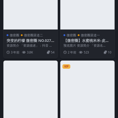
微密圈
微密圈渠道二
微密圈
微密圈渠道一
突变的柠檬 微密圈 NO.027
【微密圈】水蜜桃米米-皮裙
期
吊带袜 [86P-717M]
资源简介 「资源描述」：抖音 突
预览图片 资源简介 「资源名
变的柠檬 微密圈 NO.027期 【15
称」：【微密圈】水蜜桃米米-皮
3 年前
3.8K
54
2 年前
523
10
P】 「...
裙吊带袜 [86P-7...
VIP