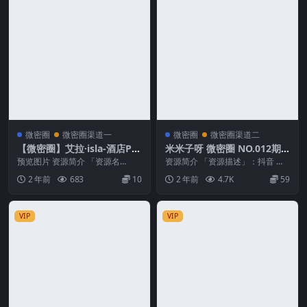
微密圈
微密圈渠道一
微密圈
微密圈渠道二
【微密圈】艾拉·isla-酒店PL
米米子呀 微密圈 NO.012期
AY [28P -83M]
最新至：2024.9.28
预览图片 资源简介 「资源名
资源简介 「资源描述」：抖音 米
称」：【微密圈】艾拉·isla-酒店P
米子呀 微密圈 NO.012期 【21P3
2 年前
683
10
2 年前
4.7K
59
LAY [28...
V】最...
VIP
VIP