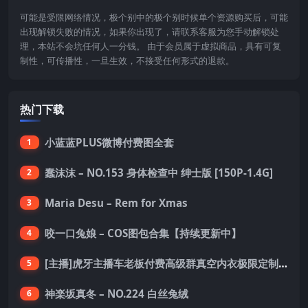
可能是受限网络情况，极个别中的极个别时候单个资源购买后，可能
出现解锁失败的情况，如果你出现了，请联系客服为您手动解锁处
理，本站不会坑任何人一分钱。 由于会员属于虚拟商品，具有可复
制性，可传播性，一旦生效，不接受任何形式的退款。
热门下载
小蓝蓝PLUS微博付费图全套
1
蠢沫沫 – NO.153 身体检查中 绅士版 [150P-1.4G]
2
Maria Desu – Rem for Xmas
3
咬一口兔娘 – COS图包合集【持续更新中】
4
[主播]虎牙主播车老板付费高级群真空内衣极限定制8分19
5
神楽坂真冬 – NO.224 白丝兔绒
6