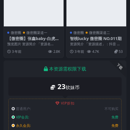
微密圈
微密圈渠道一
微密圈
微密圈渠道二
【微密圈】张鑫baby-白虎姐
智桃lucky 微密圈 NO.011期
姐[35P1V-256MB]
预览图片 资源简介 「资源名
资源简介 「资源描述」：抖音 智
称」：【微密圈】张鑫baby-白虎
桃lucky 微密圈 NO.011期 【29
3 年前
2.8K
3 年前
4.7K
53
姐姐[35P1V-...
P】...
下载
本资源需权限下载
23
软妹币
VIP折扣
普通用户:
不可购买
VIP会员:
免费
永久会员:
免费