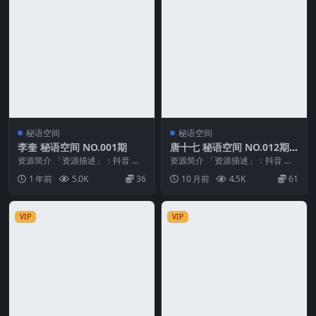
秘语空间
秘语空间
李奎 秘语空间 NO.001期
唐十七 秘语空间 NO.012期
最新至：2025.9.22
资源简介 「资源描述」：抖音 李
资源简介 「资源描述」：抖音 唐
奎 秘语空间 NO.001期 【9P2V】
十七 秘语空间 NO.012期 【16P】
1 年前
5.0K
36
10 月前
4.5K
61
「资...
最新至...
VIP
VIP