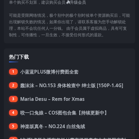
单个购买不划算，建议购买会员
升级会员
可能是受限网络情况，极个别中的极个别时候单个资源购买后，可能
出现解锁失败的情况，如果你出现了，请联系客服为您手动解锁处
理，本站不会坑任何人一分钱。 由于会员属于虚拟商品，具有可复
制性，可传播性，一旦生效，不接受任何形式的退款。
热门下载
小蓝蓝PLUS微博付费图全套
1
蠢沫沫 – NO.153 身体检查中 绅士版 [150P-1.4G]
2
Maria Desu – Rem for Xmas
3
咬一口兔娘 – COS图包合集【持续更新中】
4
神楽坂真冬 – NO.224 白丝兔绒
5