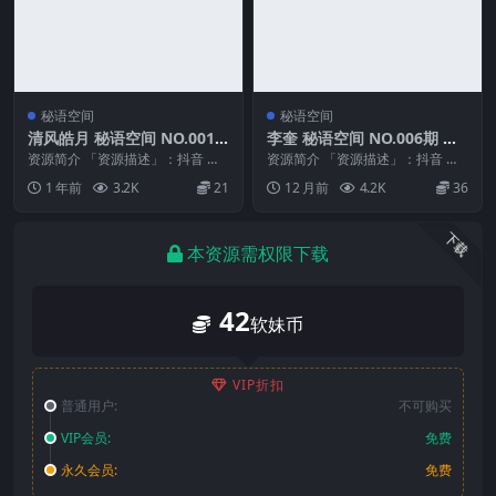
秘语空间
秘语空间
清风皓月 秘语空间 NO.001
李奎 秘语空间 NO.006期 最
期 最新至：2025.6.1
新至：2025.8.18
资源简介 「资源描述」：抖音 清
资源简介 「资源描述」：抖音 李
风皓月 秘语空间 NO.001期 【9P1
奎 秘语空间 NO.006期 【3V】最
1 年前
3.2K
21
12 月前
4.2K
36
V】最...
新至：2...
下载
本资源需权限下载
42
软妹币
VIP折扣
普通用户:
不可购买
VIP会员:
免费
永久会员:
免费