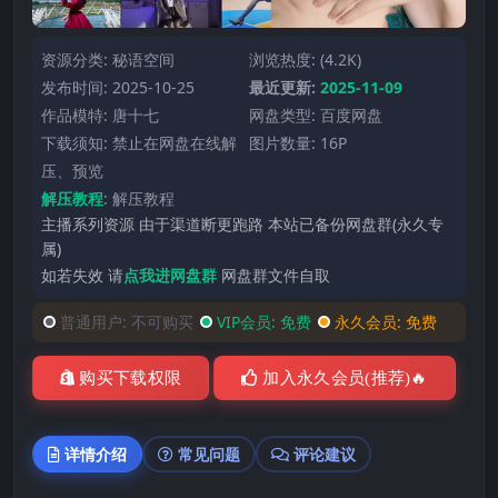
资源分类:
秘语空间
浏览热度: (4.2K)
发布时间: 2025-10-25
最近更新:
2025-11-09
作品模特:
唐十七
网盘类型: 百度网盘
下载须知: 禁止在网盘在线解
图片数量: 16P
压、预览
解压教程
:
解压教程
主播系列资源 由于渠道断更跑路 本站已备份网盘群(永久专
属)
如若失效 请
点我进网盘群
网盘群文件自取
普通用户:
不可购买
VIP会员:
免费
永久会员:
免费
购买下载权限
加入永久会员(推荐)🔥
详情介绍
常见问题
评论建议