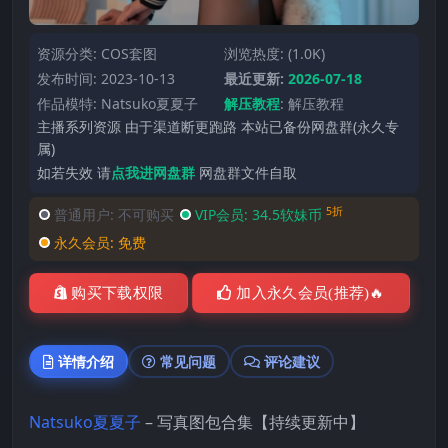
资源分类:
COS套图
浏览热度: (1.0K)
发布时间: 2023-10-13
最近更新:
2026-07-18
作品模特:
Natsuko夏夏子
解压教程
:
解压教程
主播系列资源 由于渠道断更跑路 本站已备份网盘群(永久专
属)
如若失效 请
点我进网盘群
网盘群文件自取
5折
普通用户:
不可购买
VIP会员:
34.5软妹币
永久会员:
免费
购买下载权限
加入永久会员(推荐)🔥
详情介绍
常见问题
评论建议
Natsuko夏夏子
– 写真图包合集【持续更新中】