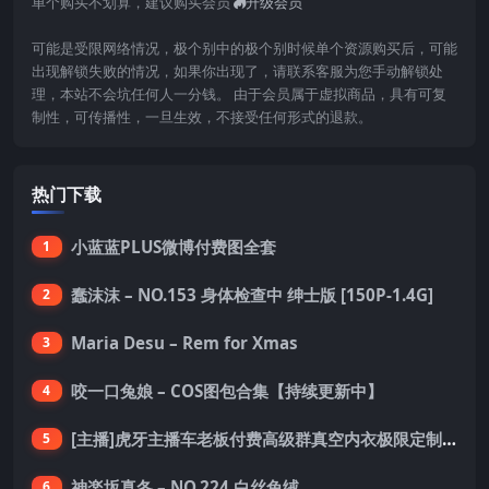
单个购买不划算，建议购买会员
升级会员
可能是受限网络情况，极个别中的极个别时候单个资源购买后，可能
出现解锁失败的情况，如果你出现了，请联系客服为您手动解锁处
理，本站不会坑任何人一分钱。 由于会员属于虚拟商品，具有可复
制性，可传播性，一旦生效，不接受任何形式的退款。
热门下载
小蓝蓝PLUS微博付费图全套
1
蠢沫沫 – NO.153 身体检查中 绅士版 [150P-1.4G]
2
Maria Desu – Rem for Xmas
3
咬一口兔娘 – COS图包合集【持续更新中】
4
[主播]虎牙主播车老板付费高级群真空内衣极限定制8分19
5
神楽坂真冬 – NO.224 白丝兔绒
6