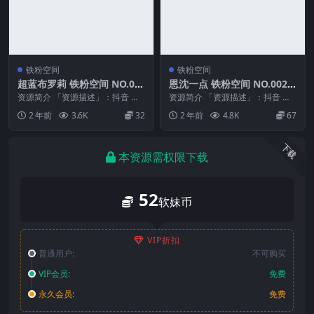
铁粉空间
铁粉空间
超蓝布罗莉 铁粉空间 NO.00
恩沈一点 铁粉空间 NO.002
4期
期
资源简介 「资源描述」：抖音 超
资源简介 「资源描述」：抖音 恩
蓝布罗莉 铁粉空间 NO.004期 【3
沈一点 铁粉空间 NO.002期 【52P
2 年前
3.6K
32
2 年前
4.8K
67
1P1V...
1V】...
下载
本资源需权限下载
52
软妹币
VIP折扣
普通用户:
不可购买
VIP会员:
免费
永久会员:
免费