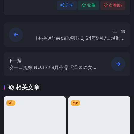
分享
收藏
点赞(
0
)
上一篇
[主播]AfreecaTv韩国BJ 24年9月7日录制舞
蹈合集
下一篇
咬一口兔娘 NO.172 8月作品『温泉の女
将』燕无歇[78P1V-1.52GB]
相关文章
VIP
VIP