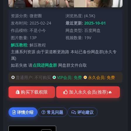
资源分类:
微密圈
浏览热度: (4.5K)
发布时间: 2025-02-24
最近更新:
2025-10-01
作品模特:
不是小今
网盘类型: 百度网盘
图片数量: 13P
视频数量: 19V
解压教程
:
解压教程
主播系列资源 由于渠道断更跑路 本站已备份网盘群(永久专
属)
如若失效 请
点我进网盘群
网盘群文件自取
普通用户:
不可购买
VIP会员:
免费
永久会员:
免费
购买下载权限
加入永久会员(推荐)🔥
详情介绍
常见问题
评论建议