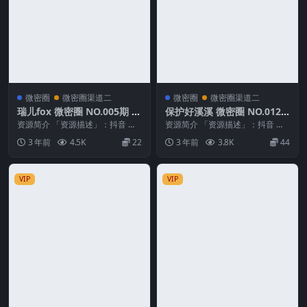
微密圈
微密圈渠道二
微密圈
微密圈渠道二
瑞儿fox 微密圈 NO.005期 最
保护好溪溪 微密圈 NO.012
新至：2023.12.05
期
资源简介 「资源描述」：抖音 瑞
资源简介 「资源描述」：抖音 保
儿fox 微密圈 NO.005期 【31P】
护好溪溪 微密圈 NO.012期 【59
3 年前
4.5K
22
3 年前
3.8K
44
最新...
P】 「...
VIP
VIP