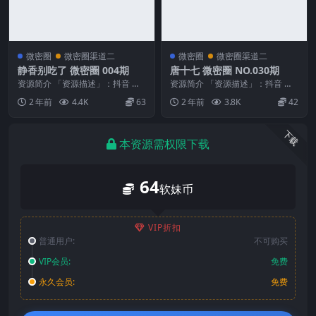
微密圈
微密圈渠道二
微密圈
微密圈渠道二
静香别吃了 微密圈 004期
唐十七 微密圈 NO.030期
资源简介 「资源描述」：抖音 静
资源简介 「资源描述」：抖音 唐
香别吃了 微密圈 004期 【61P2
十七 微密圈 NO.030期 【26P】
2 年前
4.4K
63
2 年前
3.8K
42
V】 「资...
「资源...
下载
本资源需权限下载
64
软妹币
VIP折扣
普通用户:
不可购买
VIP会员:
免费
永久会员:
免费