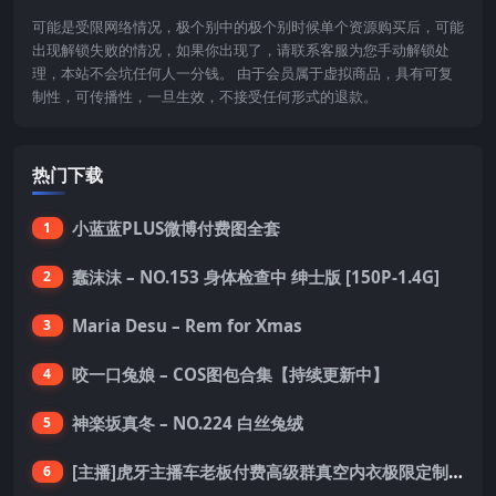
可能是受限网络情况，极个别中的极个别时候单个资源购买后，可能
出现解锁失败的情况，如果你出现了，请联系客服为您手动解锁处
理，本站不会坑任何人一分钱。 由于会员属于虚拟商品，具有可复
制性，可传播性，一旦生效，不接受任何形式的退款。
热门下载
小蓝蓝PLUS微博付费图全套
1
蠢沫沫 – NO.153 身体检查中 绅士版 [150P-1.4G]
2
Maria Desu – Rem for Xmas
3
咬一口兔娘 – COS图包合集【持续更新中】
4
神楽坂真冬 – NO.224 白丝兔绒
5
[主播]虎牙主播车老板付费高级群真空内衣极限定制8分19
6