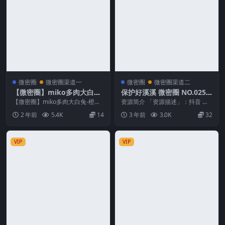
微密圈
微密圈渠道一
微密圈
微密圈渠道二
【微密圈】miko多肉大白兔-
保护好溪溪 微密圈 NO.025
橙色爆炸
期 最新至：2023.8.10
【微密圈】miko多肉大白兔-橙色
资源简介 「资源描述」：抖音 保
爆炸 资源简介 「资源名称」：
护好溪溪 微密圈 NO.025期 【11P
2 年前
5.4K
14
3 年前
3.0K
32
【微密圈】mik...
2V】...
VIP
VIP