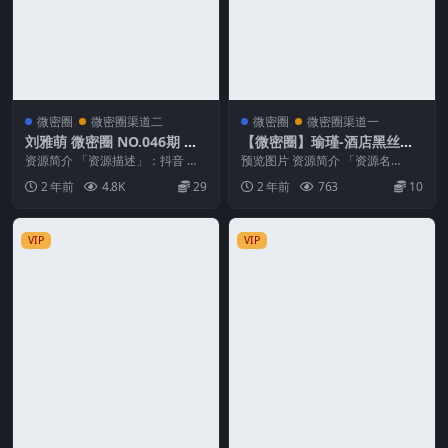
微密圈
微密圈渠道二
微密圈
微密圈渠道一
刘雅萌 微密圈 NO.046期 最
【微密圈】瑜瑾-酒店黑丝束
新至：2024.7.16
带大蜜桃[17P-24M]
资源简介 「资源描述」：抖音 刘
预览图片 资源简介 「资源名
雅萌 微密圈 NO.046期 【23P】最
称」：【微密圈】瑜瑾-酒店黑丝
2 年前
4.8K
29
2 年前
763
10
新至：...
束带大蜜桃[17P-2...
VIP
VIP