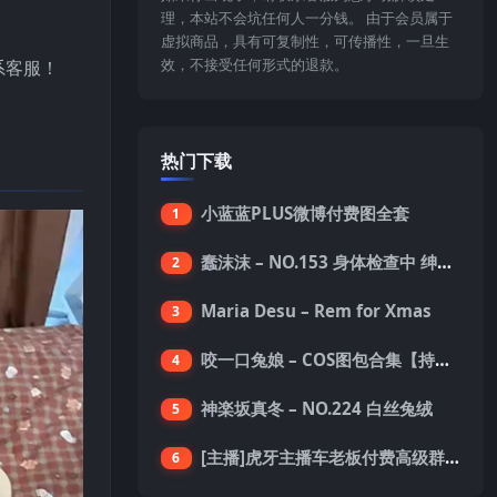
理，本站不会坑任何人一分钱。 由于会员属于
虚拟商品，具有可复制性，可传播性，一旦生
效，不接受任何形式的退款。
系客服！
热门下载
小蓝蓝PLUS微博付费图全套
1
蠢沫沫 – NO.153 身体检查中 绅士版 [150P-1.4G]
2
Maria Desu – Rem for Xmas
3
咬一口兔娘 – COS图包合集【持续更新中】
4
神楽坂真冬 – NO.224 白丝兔绒
5
[主播]虎牙主播车老板付费高级群真空内衣极限定制8分19
6