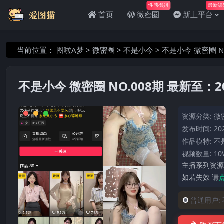
性感御姐
最新渠
首页
微密圈
新上平台
当前位置：
图啦A梦
>
微密圈
>
不是小今
>
不是小今 微密圈 NO
不是小今 微密圈 NO.008期 最新至：202
资源分类:
微
发布时间: 202
作品模特:
不
视频数量: 10
主播系列资源
如若失效 请
普通用户: