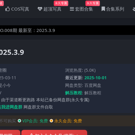
道
永久专属
永久专属
COS写真
超顶写真
套图合集
合集系列
.008期 最新至：2025.3.9
5.3.9
密圈
浏览热度: (5.0K)
5-03-11
最近更新:
2025-10-01
是小今
网盘类型: 百度网盘
V
解压教程
:
解压教程
 由于渠道断更跑路 本站已备份网盘群(永久专属)
点我进网盘群
网盘群文件自取
不可购买
VIP会员:
免费
永久会员:
免费